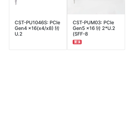
CST-PU1046S: PCIe
CST-PUM03: PCIe
Gen4 x16(x4/x8) 转
Gen5 x16 转 2*U.2
U.2
(SFF-8
置顶
CST-PS1004: PCIe
CST-MS1021: M.2 转
转 4*SATA III 扩展卡
SFF-8639 数据线
50cm
置顶